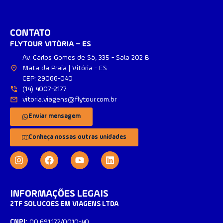
CONTATO
FLYTOUR VITÓRIA – ES
Av. Carlos Gomes de Sá, 335 - Sala 202 B
Mata da Praia | Vitória - ES
CEP: 29066-040
(14) 4007-2177
vitoria.viagens@flytour.com.br
Enviar mensagem
Conheça nossas outras unidades
INFORMAÇÕES LEGAIS
2TF SOLUCOES EM VIAGENS LTDA
CNPJ:
00.691.172/0010-40